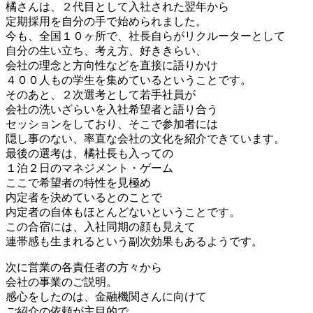
橘さんは、２代目として入社された翌年から
定期採用を自分の手で始められました。
今も、全国１０ヶ所で、社長自らがリクルーターとして
自分の生い立ち、考え方、好ききらい、
会社の理念と方向性などを直接に語りかけ
４００人もの学生を集めているということです。
そのあと、２次選考として若手社員が
会社の洗いざらいを入社希望者と語り合う
セッションをしており、そこで参加者には
隠し事のない、率直な会社の文化を紹介できています。
最後の選考は、橘社長も入っての
１泊２日のマネジメント・ゲーム
ここで希望者の特性を見極め
内定者を決めているとのことで
内定者の自体もほとんどないということです。
この合宿には、入社同期の顔も見えて
連帯感も生まれるという副次効果もあるようです。
次に営業の各責任者の方々から
会社の事業のご説明。
感心をしたのは、金融機関さんに向けて
ご紹介の依頼が主目的で