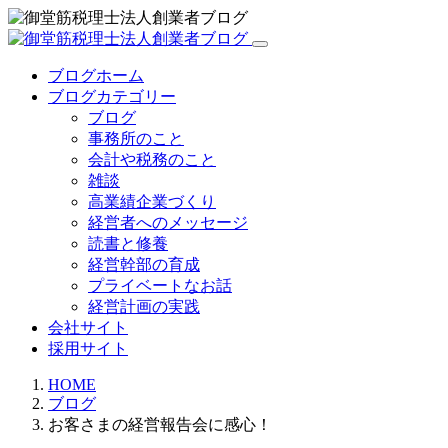
ブログホーム
ブログカテゴリー
ブログ
事務所のこと
会計や税務のこと
雑談
高業績企業づくり
経営者へのメッセージ
読書と修養
経営幹部の育成
プライベートなお話
経営計画の実践
会社サイト
採用サイト
HOME
ブログ
お客さまの経営報告会に感心！