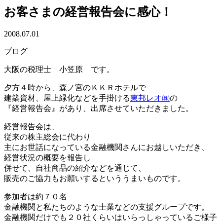
お客さまの経営報告会に感心！
2008.07.01
ブログ
大阪の税理士 小笠原 です。
夕方４時から、森ノ宮のＫＫＲホテルで
建築資材、屋上緑化などを手掛ける
東邦レオ㈱
の
『経営報告会』があり、出席させていただきました。
経営報告会は、
従来の株主総会に代わり
主にお世話になっている金融機関さんにお越しいただき、
経営状況の概要を報告し
併せて、自社商品の紹介などを通じて、
販売のご協力もお願いするといううまいものです。
参加者は約７０名
金融機関と私たちのような士業などの支援グループです。
金融機関だけでも２０社くらいはいらっしゃっているご様子