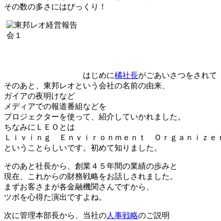
その数の多さにはびっくり！
はじめに
橘社長
がごあいさつをされて
そのあと、東邦レオという会社の名前の由来、
ガイアの夜明けなど
メディアでの報道番組などを
プロジェクターを使って、紹介していかれました。
ちなみにＬＥＯとは
Ｌｉｖｉｎｇ Ｅｎｖｉｒｏｎｍｅｎｔ Ｏｒｇａｎｉｚｅ
ということらしいです。初めて知りました。
そのあと社長から、創業４５年間の業績の歩みと
現在、これからの財務戦略をお話しされました。
まずお客さまが各金融機関さんですから、
ツボを心得た演出ですよね。
次に管理本部長から、当社の
人事戦略
のご説明