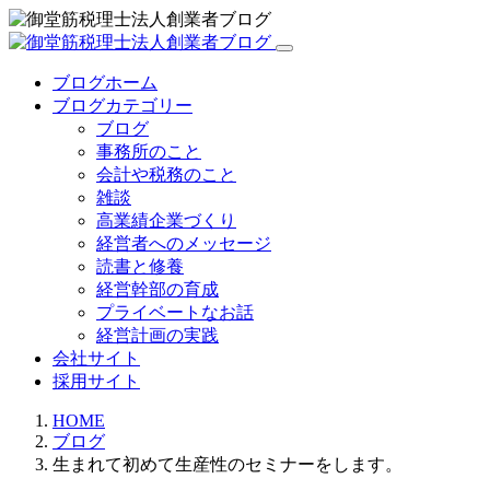
ブログホーム
ブログカテゴリー
ブログ
事務所のこと
会計や税務のこと
雑談
高業績企業づくり
経営者へのメッセージ
読書と修養
経営幹部の育成
プライベートなお話
経営計画の実践
会社サイト
採用サイト
HOME
ブログ
生まれて初めて生産性のセミナーをします。