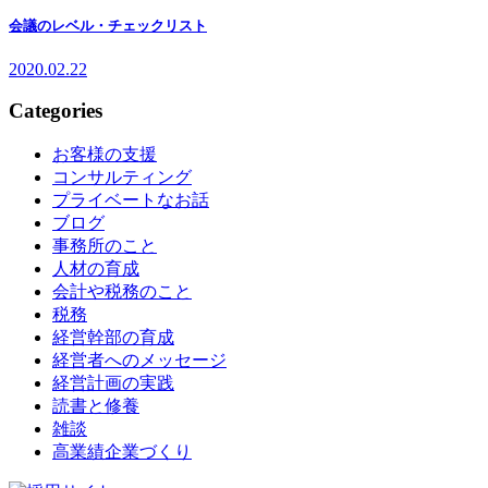
会議のレベル・チェックリスト
2020.02.22
Categories
お客様の支援
コンサルティング
プライベートなお話
ブログ
事務所のこと
人材の育成
会計や税務のこと
税務
経営幹部の育成
経営者へのメッセージ
経営計画の実践
読書と修養
雑談
高業績企業づくり