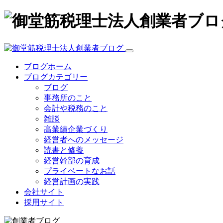
ブログホーム
ブログカテゴリー
ブログ
事務所のこと
会計や税務のこと
雑談
高業績企業づくり
経営者へのメッセージ
読書と修養
経営幹部の育成
プライベートなお話
経営計画の実践
会社サイト
採用サイト