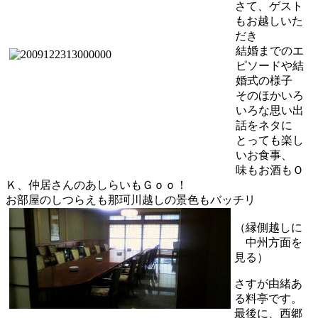
さて、ゲスト
もお越しいた
だき
結婚までのエ
ピソードや結
婚式の様子
そのほかいろ
いろな思い出
話をネタに
とっても楽し
いお食事、
味もお酒もＯ
Ｋ、仲居さんのあしらいもＧｏｏ！
お部屋のしつらえも那珂川越しの景色もバッチリ
（縁側越しに
中州方面を
見る）
さすが由緒あ
る料亭です。
最後に、西郷