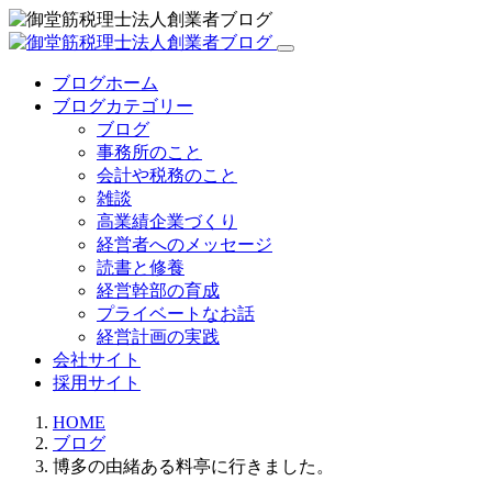
ブログホーム
ブログカテゴリー
ブログ
事務所のこと
会計や税務のこと
雑談
高業績企業づくり
経営者へのメッセージ
読書と修養
経営幹部の育成
プライベートなお話
経営計画の実践
会社サイト
採用サイト
HOME
ブログ
博多の由緒ある料亭に行きました。