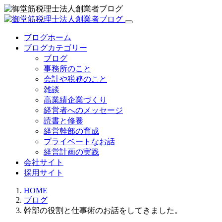
ブログホーム
ブログカテゴリー
ブログ
事務所のこと
会計や税務のこと
雑談
高業績企業づくり
経営者へのメッセージ
読書と修養
経営幹部の育成
プライベートなお話
経営計画の実践
会社サイト
採用サイト
HOME
ブログ
幹部の役割と仕事術のお話をしてきました。