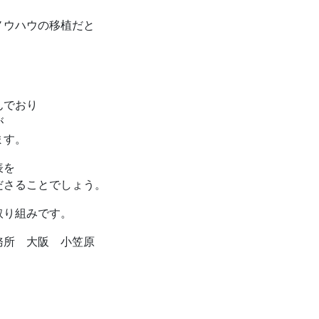
ノウハウの移植だと
んでおり
が
ます。
表を
ださることでしょう。
取り組みです。
務所 大阪 小笠原