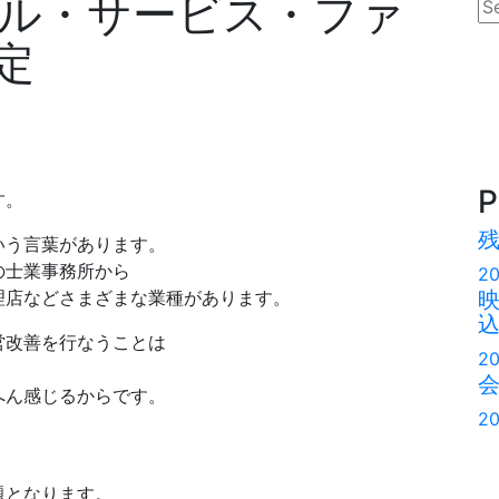
ル・サービス・ファ
se
定
P
す。
いう言葉があります。
の士業事務所から
20
理店などさまざまな業種があります。
営改善を行なうことは
20
へん感じるからです。
20
題となります。