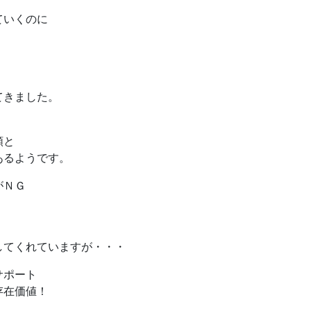
ていくのに
てきました。
類と
あるようです。
がＮＧ
してくれていますが・・・
サポート
存在価値！