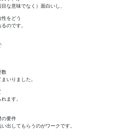
面目な意味でなく）面白いし、
向性をどう
れるのです。
で
要数
てまいりました。
て
られます。
材の要件
洗い出してもらうのがワークです。