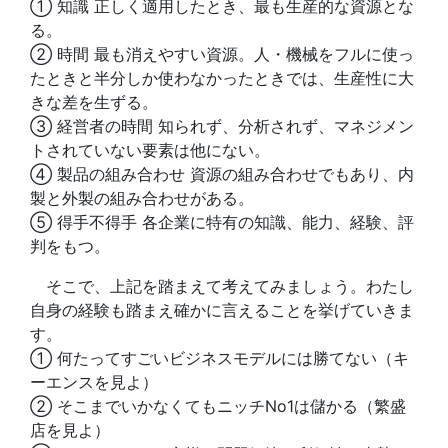
➀ 知識 正しく適用したとき、最も生産的な資源とな
る。
➁ 時間 最も消えやすい資源。人・機械をフルに使っ
たときと半分しか使わなかったときでは、生産性に大
きな差を生ずる。
③ 経営者の時間 知られず、分析されず、マネジメン
トされていない要素は他にない。
④ 製品の組み合わせ 資源の組み合わせでもあり、内
製と外製の組み合わせがある。
⑤ 得手不得手 各企業に特有の知識、能力、経験、評
判をもつ。
そこで、上記を踏まえて考えてみましょう。わたし
自身の経験も踏まえ確かに言えることを挙げていきま
す。
① 何たってすごいビジネスモデルには勝てない（キ
ーエンスを見よ）
② そこまでいかなくてもニッチNo1は儲かる（繁盛
店を見よ）