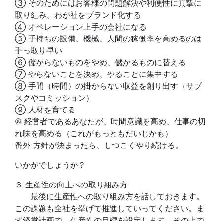
③ そのためにはお客様の問題解決や利便性に真摯に
取り組み、わが社をブランド化する
➃ オペレーション上手の会社になる
⑤ 手持ちの設備、機械、人間の稼働率を高めるのは
手っ取り早い
⑥ 儲からないものをやめ、儲かるものに替える
⑦ やらないことを決め、やることに集中する
⑧ 手間（時間）の掛からない収益を創り出す（サブ
スクやコミッション）
⑨ 人材を育てる
⑩ 経営者であるあなたが、時間意識を高め、仕事の切
れ味を高める（これがもっともだいじかも）
番外 方針が決まったら、しつこくやり続ける。
いかがでしょうか？
３ 生産性の向上への取り組み方
最後に生産性への取り組み方を話しておきます。
この課題も全社を挙げて推進していってください。ま
ず経営計画で、生産性の目標を設定します。その上で