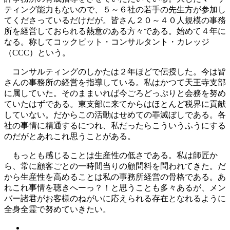
ティング能力もないので、５～６社の若手の先生方が参加し
てくださっているだけだが。皆さん２０～４０人規模の事務
所を経営しておられる熱意のある方々である。始めて４年に
なる。称してコックピット・コンサルタント・カレッジ
（CCC）という。
コンサルティングのしかたは２年ほどで伝授した。今は皆
さんの事務所の経営を指導している。私はかつて天王寺支部
に属していた。そのままいれば今ごろどっぷりと会務を努め
ていたはずである。東支部に来てからはほとんど税界に貢献
していない。だからこの活動はせめての罪滅ぼしである。各
社の事情に精通するにつれ、私だったらこういうふうにする
のだがとあれこれ思うことがある。
もっとも感じることは生産性の低さである。私は師匠か
ら、常に顧客ごとの一時間当りの顧問料を問われてきた。だ
から生産性を高めることは私の事務所経営の骨格である。あ
れこれ事情を聴きへーっ？！と思うことも多々あるが、メン
バー諸君がお客様のねがいに応えられる存在となれるように
全身全霊で努めていきたい。