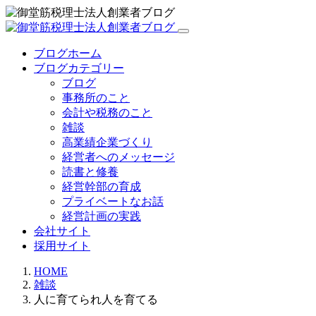
ブログホーム
ブログカテゴリー
ブログ
事務所のこと
会計や税務のこと
雑談
高業績企業づくり
経営者へのメッセージ
読書と修養
経営幹部の育成
プライベートなお話
経営計画の実践
会社サイト
採用サイト
HOME
雑談
人に育てられ人を育てる