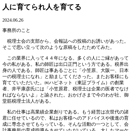
人に育てられ人を育てる
2024.06.26
事務所のこと
税理士会の支部から、会報誌への投稿のお誘いがあった。
そこで思い立って次のような原稿をしたためてみた。
この業界に入って４４年になる。多くの人にご縁があって
今の私がある。私の師匠は出口正門という方である。税界出
身の人である。師匠は事あるごとに「小笠原、大阪一、日本
一の税理士になれ」と励ましてくださった。またお客様にも
育てていただいた。㈱ハピネット（東証プライム）の創業
者、井平康彦氏には「小笠原君、税理士は企業の医者でなけ
ればならないよ」と諭された。おかげさまで今のわが社、御
堂筋税理士法人がある。
私の仕事は高業績企業創りである。もう経営は次世代の諸
君に任せているので、私はお客様へのアドバイスや後進の育
成に専念させてもらっている。そんな活動の一つとして、会
計事務所の育成指導をさせていただいている。大したマーケ