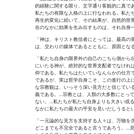
的経験に関する限り、文字通り客観的に真で
私たちの有限な人格の上に行なわれる。私た
再生的変化に続いて、その結果が、自然的世
在のなかに効果を生み出すものは、それ自身
「神は、キリスト教信者にとっては、最高の
は、交わりの媒体であるとともに、原因とな
「私たち自身の限界外の自己のこちら側から
にいたる神が、絶対的な世界支配者でなけれ
仰である。私たちはたいていなんらかの仕方
であるが、実は哲学自身こそ、この進行の上
な宗教観は、いっそう深い見方だと信じてい
義である。…宗教とは、人類の大多数にとっ
ない。…私たちが私たち自身よりも大きい或
なかに私たちの最大の平安を見いだしうると
「一元論的な見方を支持する人々は、万物を
どこまでも不完全であると言うであろう。…