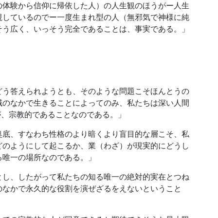
の体験から信仰に帰依した人）の人生観のほうがー人生
視しているのでー一度生まれ型の人（無邪気で神様に純
そう広く、いっそう完全であることは、事実である。」
どう答えられようとも、そのような問題こそほんとうの
域のなかで生きることによってのみ、私たちは深い人間
が、宗教的であることなのである。」
奥底、すなわち性格のより暗くより盲目的な層こそ、私
どのようにして起こるか、業（わざ）が現実的にどうし
る唯一の場所なのである。」
とし、したがって私たちの知る唯一の絶対的実在とつね
のなかで永久的な役割を演ぜざるをえないということ