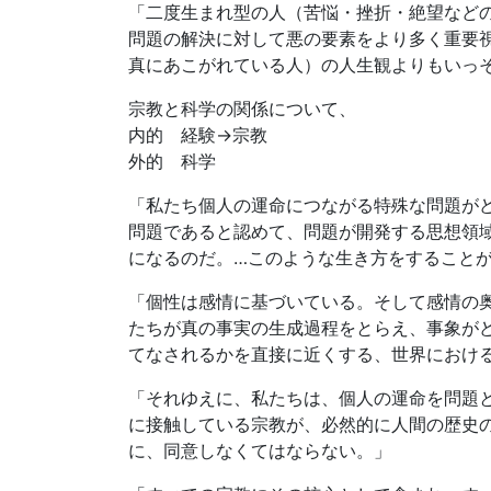
「二度生まれ型の人（苦悩・挫折・絶望など
問題の解決に対して悪の要素をより多く重要
真にあこがれている人）の人生観よりもいっ
宗教と科学の関係について、
内的 経験→宗教
外的 科学
「私たち個人の運命につながる特殊な問題が
問題であると認めて、問題が開発する思想領
になるのだ。…このような生き方をすること
「個性は感情に基づいている。そして感情の
たちが真の事実の生成過程をとらえ、事象が
てなされるかを直接に近くする、世界におけ
「それゆえに、私たちは、個人の運命を問題
に接触している宗教が、必然的に人間の歴史
に、同意しなくてはならない。」