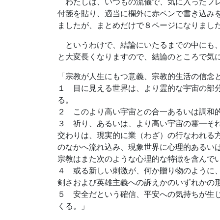
わたしは、いつもの流儀で、気に入ったフレ
付箋を貼り、適当に欄外に赤ペンで書き込み
ましたが、まとめだけで８ページになりまし
というわけで、結論にいたるまでの中にも、
と大変長くなりますので、結論のところで気
「宗教が人生にもつ意義、宗教的生活の信念
１ 目に見える世界は、より霊的な宇宙の部
る。
２ このより高い宇宙との合一あるいは調和
３ 祈り、あるいは、より高い宇宙の霊―そ
交わりは、現実的に業（わざ）の行なわれる
のなかへ流れ込み、現象世界に心理的あるい
宗教はまた次のような心理的な特徴を含んで
４ 或る新しい刺激が、何か贈り物のように
剣さおよび英雄主義への訴えかのいずれかの
５ 安全だという確信、平安への気持ちが生
くる。」