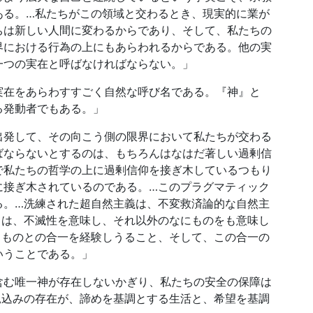
ある。…私たちがこの領域と交わるとき、現実的に業が
ちは新しい人間に変わるからであり、そして、私たちの
界における行為の上にもあらわれるからである。他の実
一つの実在と呼ばなければならない。」
実在をあらわすすごく自然な呼び名である。『神』と
る発動者でもある。」
出発して、その向こう側の限界において私たちが交わる
ばならないとするのは、もちろんはなはだ著しい過剰信
で私たちの哲学の上に過剰信仰を接ぎ木しているつもり
に接ぎ木されているのである。…このプラグマティック
る。…洗練された超自然主義は、不変救済論的な自然主
ては、不滅性を意味し、それ以外のなにものをも意味し
るものとの合一を経験しうること、そして、この合一の
いうことである。」
含む唯一神が存在しないかぎり、私たちの安全の保障は
見込みの存在が、諦めを基調とする生活と、希望を基調