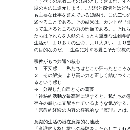
「すべての宗教にその核心として含まれ、す
度のものに還元しよう。…思想と感情とはど
も主要な仕事を営んでいる短絡は、この二つ
述べることである。その結果は、カントが『
って生きるところの力の部類である。…それ
たちはそれらを人類のもっとも重要な生物学
生活が、より多くの生命、より大きい、より
の目的なのだ。…生命に対する愛こそが宗教
宗教がもつ共通の核心
１ 不安感 私たちはどこか狂ったところ
２ その解決 より高い力と正しく結びつく
るという感じ
→ 分裂した自己とその葛藤
「神秘的活動が最高潮に達すると、私たちの
存在の感じに支配されているような気がする
「宗教的経験の内容の客観的な『真理』とは
意識的生活の潜在意識的な連続
「意識的人格は救いの経験をもたらしてくれ