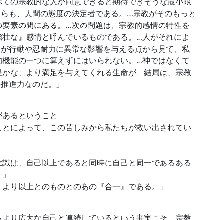
べての宗教的な人が同意できると期待できそうな最小限
ちらも、人間の態度の決定者である。…宗教がそのもっと
の要素の間にある。…次の問題は、宗教的感情の特性を
強壮な』感情と呼んでいるものである。…人がそれによ
らが行動や忍耐力に異常な影響を与える点から見て、私
的機能の一つに算えずにはいられない。…神ではなくて
豊かな、より満足を与えてくれる生命が、結局は、宗教
の推進力なのだ。」
があるということ
ことによって、この苦しみから私たちが救い出されてい
意識は、自己以上であると同時に自己と同一であるある
。」
、より以上とのものとのあの『合一』である。」
るより広大な自己と連続しているという事実こそ、宗教