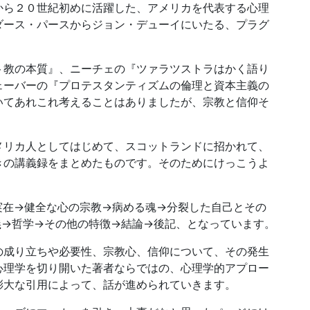
ら２０世紀初めに活躍した、アメリカを代表する心理
ダース・パースからジョン・デューイにいたる、プラグ
教の本質』、ニーチェの『ツァラツストラはかく語り
ェーバーの『プロテスタンティズムの倫理と資本主義の
いてあれこれ考えることはありましたが、宗教と信仰そ
。
リカ人としてはじめて、スコットランドに招かれて、
きの講義録をまとめたものです。そのためにけっこうよ
在→健全な心の宗教→病める魂→分裂した自己とその
義→哲学→その他の特徴→結論→後記、となっています。
成り立ちや必要性、宗教心、信仰について、その発生
心理学を切り開いた著者ならではの、心理学的アプロー
膨大な引用によって、話が進められていきます。