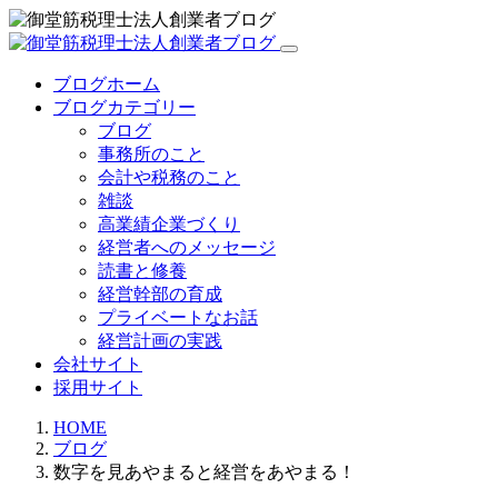
ブログホーム
ブログカテゴリー
ブログ
事務所のこと
会計や税務のこと
雑談
高業績企業づくり
経営者へのメッセージ
読書と修養
経営幹部の育成
プライベートなお話
経営計画の実践
会社サイト
採用サイト
HOME
ブログ
数字を見あやまると経営をあやまる！