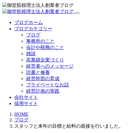
ブログホーム
ブログカテゴリー
ブログ
事務所のこと
会計や税務のこと
雑談
高業績企業づくり
経営者へのメッセージ
読書と修養
経営幹部の育成
プライベートなお話
経営計画の実践
会社サイト
採用サイト
HOME
ブログ
スタッフと来年の目標と給料の面接を行いました。