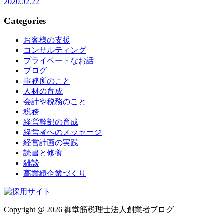
2020.02.22
Categories
お客様の支援
コンサルティング
プライベートなお話
ブログ
事務所のこと
人材の育成
会計や税務のこと
税務
経営幹部の育成
経営者へのメッセージ
経営計画の実践
読書と修養
雑談
高業績企業づくり
Copyright @ 2026 御堂筋税理士法人創業者ブログ