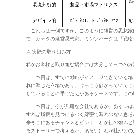
既
環境分析的
製品・市場マトリクス
デザイン的
ﾋﾞｼﾞﾈｽﾓﾃﾞﾙ･ｼﾞｪﾈﾚｰｼｮﾝ
顧
これらは一例ですが、このように経営の思想家
で、カナダの経営思想家、ミンツバーグは『戦略
４ 実際の取り組み方
私がお客様と取り組む場合には大分して三つの方
一つ目は、すでに戦略がイメージできている場
れに準じた立場であり、けっこう儲かっていてこ
していることに手ごたえがあるケースです。この
二つ目は、今が凡庸な会社であるか、あるいは
すれば勝機を見つけるべく綿密で漏れのない思考
来そこにあるチャンスとピント、わが社の強みと
るストーリーで考えるか、あるいはわが社がどの