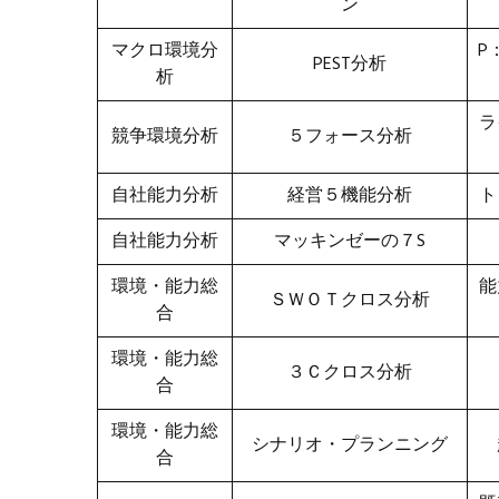
ン
マクロ環境分
P
PEST分析
析
ラ
競争環境分析
５フォース分析
自社能力分析
経営５機能分析
ト
自社能力分析
マッキンゼーの７S
環境・能力総
能
ＳＷＯＴクロス分析
合
環境・能力総
３Ｃクロス分析
合
環境・能力総
シナリオ・プランニング
合