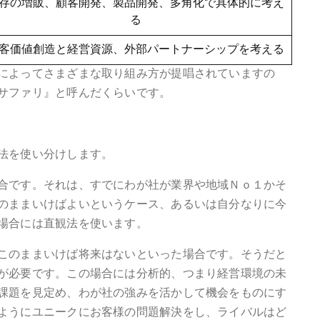
存の増販、顧客開発、製品開発、多角化で具体的に考え
る
客価値創造と経営資源、外部パートナーシップを考える
によってさまざまな取り組み方が提唱されていますの
サファリ』と呼んだくらいです。
法を使い分けします。
合です。それは、すでにわが社が業界や地域Ｎｏ１かそ
のままいけばよいというケース、あるいは自分なりに今
場合には直観法を使います。
このままいけば将来はないといった場合です。そうだと
が必要です。この場合には分析的、つまり経営環境の未
課題を見定め、わが社の強みを活かして機会をものにす
ようにユニークにお客様の問題解決をし、ライバルはど