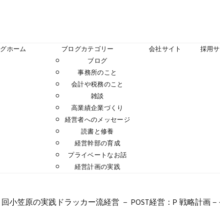
ログホーム
ブログカテゴリー
会社サイト
採用サ
ブログ
事務所のこと
会計や税務のこと
雑談
高業績企業づくり
経営者へのメッセージ
読書と修養
経営幹部の育成
プライベートなお話
経営計画の実践
小笠原の実践ドラッカー流経営 － POST経営：P 戦略計画