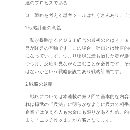
連のプロセスである
３ 戦略を考える思考ツールはたくさんあり、自
1 戦略計画の意義
私が提唱するＰＯＳＴ経営の最初のＰはＰｌａ
営が経営の基軸です。この場合、計画とは硬直的
になっています。つまり環境に最も適した者が勝
つづけ、反応を見ながら進むことが必要です。そ
はないかという戦略仮説であり戦略計画です。
2 戦略の意義
戦略については本連載の第２回で基本的な内容
れは孫武の『兵法』に明らかなように兵力で相手
企業では使える人もお金にも限りがあるため、的
まり『ニッチＮｏ１』が方略となります。