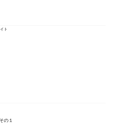
イト
－その１