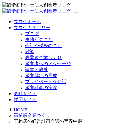
ブログホーム
ブログカテゴリー
ブログ
事務所のこと
会計や税務のこと
雑談
高業績企業づくり
経営者へのメッセージ
読書と修養
経営幹部の育成
プライベートなお話
経営計画の実践
会社サイト
採用サイト
HOME
高業績企業づくり
工務店の経営計画会議の実況中継