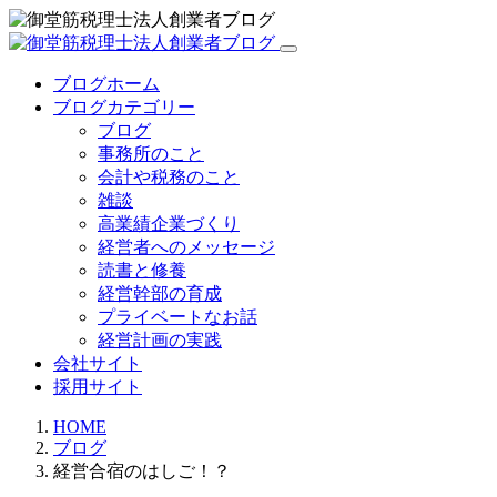
ブログホーム
ブログカテゴリー
ブログ
事務所のこと
会計や税務のこと
雑談
高業績企業づくり
経営者へのメッセージ
読書と修養
経営幹部の育成
プライベートなお話
経営計画の実践
会社サイト
採用サイト
HOME
ブログ
経営合宿のはしご！？