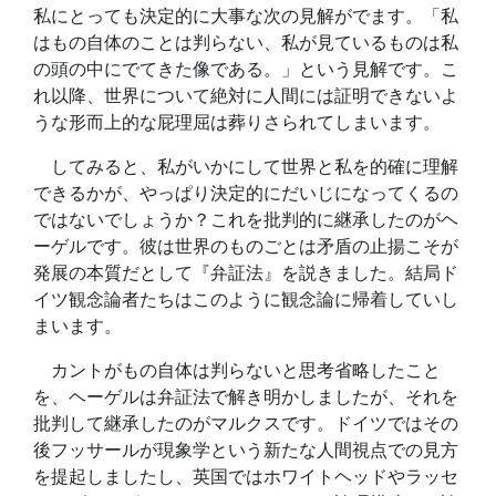
私にとっても決定的に大事な次の見解がでます。「私
はもの自体のことは判らない、私が見ているものは私
の頭の中にでてきた像である。」という見解です。こ
れ以降、世界について絶対に人間には証明できないよ
うな形而上的な屁理屈は葬りさられてしまいます。
してみると、私がいかにして世界と私を的確に理解
できるかが、やっぱり決定的にだいじになってくるの
ではないでしょうか？これを批判的に継承したのがヘ
ーゲルです。彼は世界のものごとは矛盾の止揚こそが
発展の本質だとして『弁証法』を説きました。結局ド
イツ観念論者たちはこのように観念論に帰着していし
まいます。
カントがもの自体は判らないと思考省略したこと
を、ヘーゲルは弁証法で解き明かしましたが、それを
批判して継承したのがマルクスです。ドイツではその
後フッサールが現象学という新たな人間視点での見方
を提起しましたし、英国ではホワイトヘッドやラッセ