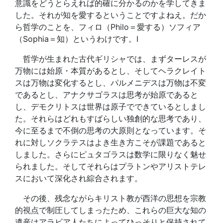
意識をどうとらえれば的確に分かるのかを学してきま
した。それが知を愛するということですよねえ。だか
ら哲学のことを、フィロ（Philo＝愛する）ソフィア
（Sophia＝知）というわけです。I
哲学が生まれた古代ギリシャでは、まずターレスが
万物には始原・本質があるとし、そしてヘラクレイト
スは万物は変化するとし、パルメニデスは万物は不変
であるとし、アナクサゴラスは思考が始原であると
し、デモクリトスは世界は原子でできているとしまし
た。それらはどれもすばらしい独創的な思考であり、
今に至るまで不倒の思考の大原則となっています。そ
れに対しソクラテスはよき生き方こそが課題であると
しました。さらにピュタゴラスは数学に限りなく魅せ
られました。そしてそれらはプラトンやアリストテレ
スにおいて深化され綜合されます。
その後、残念ながらキリスト教が西洋の思想を宗教
的視点で制圧してしまったため、これらの巨大な知の
遺産はアラビア人たちによってひっそりと保持されて