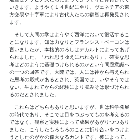
いきます。ようやく１４世紀に至り、ヴェネチアの東
方交易や十字軍により古代人たちの叡智は再発見され
ます。
そして人間の学はようやく西洋において復活するこ
とになります。知は力なりとフランシス・ベーコンは
言いましたが、本格的のろしはデカルトによってあげ
られました。「われ思うゆえにわれあり」、確実な思
考はどのように基礎づけられるのかという問題意識へ
の一つの回答です。大陸では、人には神から与えられ
た思考の形式があるとされ、英国では、いやそうでは
ない、生まれてからの経験により脳みそは形づけられ
るのだとされました。
これらはどちらもありと思いますが、世は科学発展
の時代であり、そこでは目をつぶってものを考えるの
ではなく、観察と実験によって成果があがりつつあり
ました。こうしたもろもろのことに折り合いをつけよ
うとしたのがかの偉大なるカントです。彼によって、