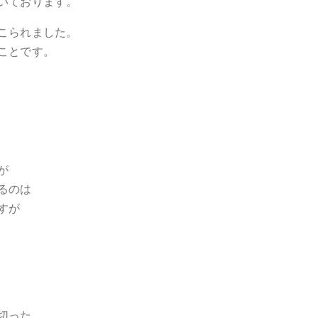
いております。
こられました。
ことです。
が
るのは
すが
切った