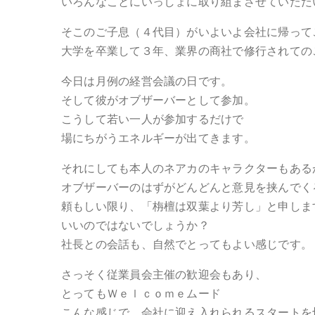
いろんなことにいっしょに取り組まさせていただ
そこのご子息（４代目）がいよいよ会社に帰って
大学を卒業して３年、業界の商社で修行されての
今日は月例の経営会議の日です。
そして彼がオブザーバーとして参加。
こうして若い一人が参加するだけで
場にちがうエネルギーが出てきます。
それにしても本人のネアカのキャラクターもある
オブザーバーのはずがどんどんと意見を挟んでく
頼もしい限り、「栴檀は双葉より芳し」と申しま
いいのではないでしょうか？
社長との会話も、自然でとってもよい感じです。
さっそく従業員会主催の歓迎会もあり、
とってもＷｅｌｃｏｍｅムード
こんな感じで、会社に迎え入れられるスタートを