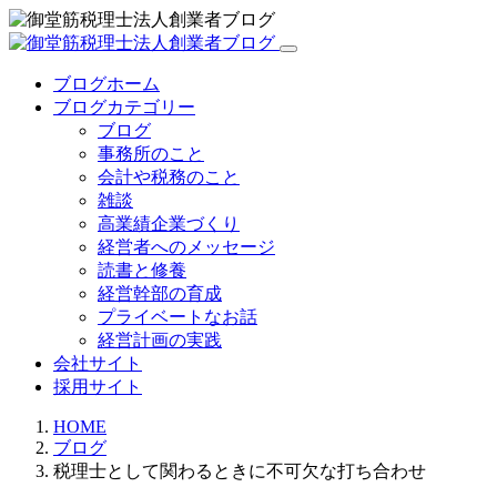
ブログホーム
ブログカテゴリー
ブログ
事務所のこと
会計や税務のこと
雑談
高業績企業づくり
経営者へのメッセージ
読書と修養
経営幹部の育成
プライベートなお話
経営計画の実践
会社サイト
採用サイト
HOME
ブログ
税理士として関わるときに不可欠な打ち合わせ