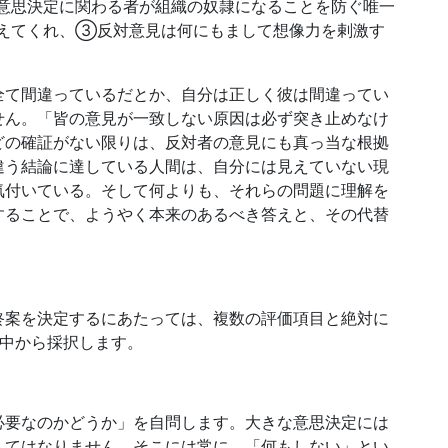
意思決定に関わる者が組織の奴隷になることを防ぐ唯一
えてくれ、③反対意見は何にもまして想像力を剌激す
全て間違っているだとか、自分は正しく彼は間違ってい
せん。「皆の意見が一致しない原因は必ず突き止めなけ
どの確証がない限りは、反対者の意見にも真っ当な根拠
違う結論に達している人間は、自分には見えていない現
気付いている。そして何よりも、それらの問題に理解を
することで、ようやく本来のあるべき答えと、その代替
終案を決定するにあたっては、複数の評価項目と絶対に
の中から採択します。
必要なのかどうか」を自問します。大きな意思決定には
してはなりません。そこには常に、「何もしない」とい