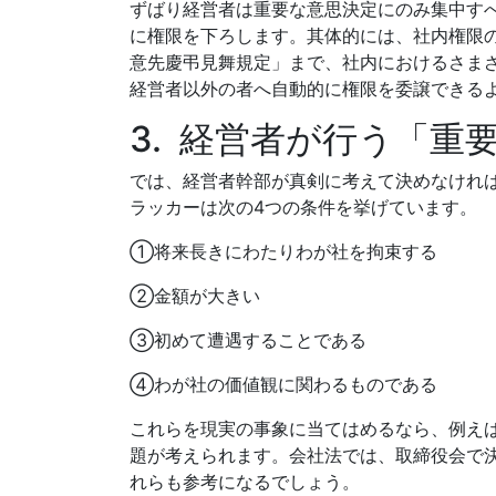
ずばり経営者は重要な意思決定にのみ集中す
に権限を下ろします。其体的には、社内権限
意先慶弔見舞規定」まで、社内におけるさま
経営者以外の者へ自動的に権限を委譲できる
3. 経営者が行う「重
では、経営者幹部が真剣に考えて決めなけれ
ラッカーは次の4つの条件を挙げています。
①将来長きにわたりわが社を拘束する
②金額が大きい
③初めて遭遇することである
④わが社の価値観に関わるものである
これらを現実の事象に当てはめるなら、例え
題が考えられます。会社法では、取締役会で決
れらも参考になるでしょう。