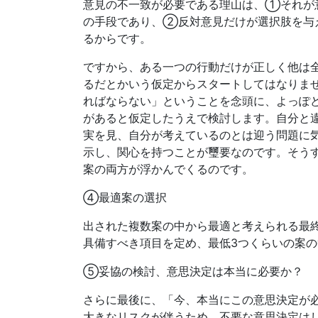
意見の不一致が必要である理山は、①それが
の手段であり、②反対意見だけが選択肢を与
るからです。
ですから、ある一つの行動だけが正しく他は
るだとかいう仮定からスタートしてはなりま
ればならない」ということを念頭に、よっぽ
があると仮定したうえで検討します。自分と
実を見、自分が考えているのとは迎う問題に
示し、関心を持つことが璽要なのです。そう
案の両方が浮かんでくるのです。
④最適案の選択
出された複数案の中から最適と考えられる最
具備すべき項目を定め、最低3つくらいの案
⑤妥協の検討、意思決定は本当に必要か？
さらに最後に、「今、本当にこの意思決定が
大きなリスクが伴うため、不要な意思決定は