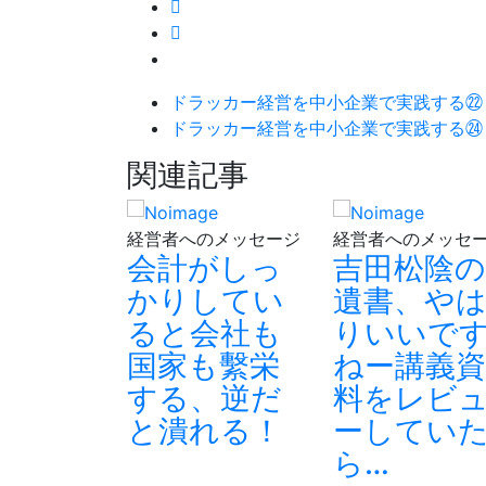
ドラッカー経営を中小企業で実践する㉒
ドラッカー経営を中小企業で実践する㉔
関連記事
経営者へのメッセージ
経営者へのメッセ
会計がしっ
吉田松陰の
かりしてい
遺書、や
ると会社も
りいいで
支援
ッカー
国家も繫栄
ねー講義資
を中小
する、逆だ
料をレビ
で実践
と潰れる！
ーしてい
第39
ら…