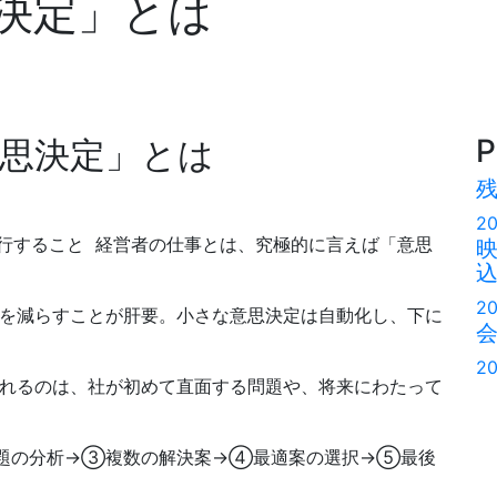
決定」とは
P
意思決定」とは
20
行すること 経営者の仕事とは、究極的に言えば「意思
20
数を減らすことが肝要。小さな意思決定は自動化し、下に
20
られるのは、社が初めて直面する問題や、将来にわたって
題の分析→③複数の解決案→④最適案の選択→⑤最後