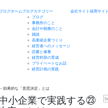
ブログホーム
ブログカテゴリー
会社サイト
採用サイ
ブログ
事務所のこと
会計や税務のこと
雑談
高業績企業づくり
経営者へのメッセージ
読書と修養
経営幹部の育成
プライベートなお話
経営計画の実践
－効果的な「意思決定」とは
中小企業で実践する㉓
se