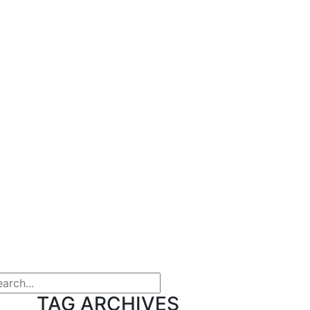
ト
arch
TAG ARCHIVES